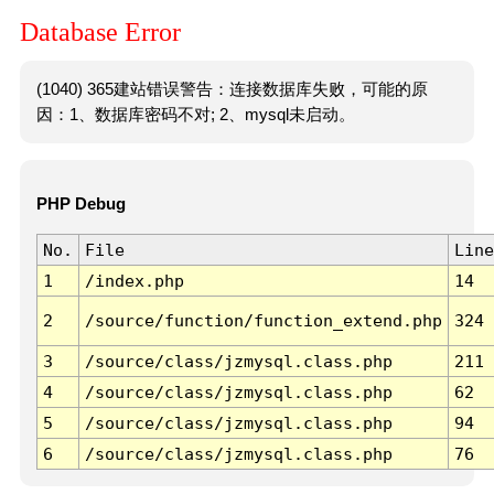
Database Error
(1040) 365建站错误警告：连接数据库失败，可能的原
因：1、数据库密码不对; 2、mysql未启动。
PHP Debug
No.
File
Line
1
/index.php
14
2
/source/function/function_extend.php
324
3
/source/class/jzmysql.class.php
211
4
/source/class/jzmysql.class.php
62
5
/source/class/jzmysql.class.php
94
6
/source/class/jzmysql.class.php
76