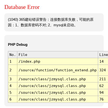
Database Error
(1040) 365建站错误警告：连接数据库失败，可能的原
因：1、数据库密码不对; 2、mysql未启动。
PHP Debug
No.
File
Line
1
/index.php
14
2
/source/function/function_extend.php
324
3
/source/class/jzmysql.class.php
211
4
/source/class/jzmysql.class.php
62
5
/source/class/jzmysql.class.php
94
6
/source/class/jzmysql.class.php
76