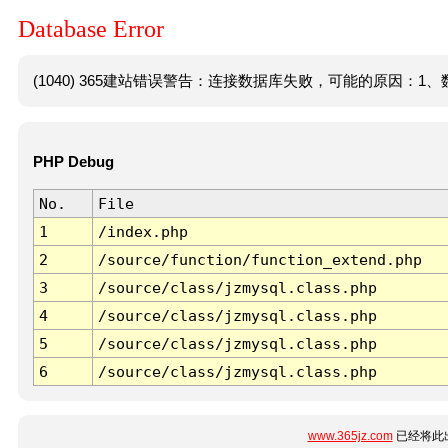
Database Error
(1040) 365建站错误警告：连接数据库失败，可能的原因：1、数
PHP Debug
No.
File
1
/index.php
2
/source/function/function_extend.php
3
/source/class/jzmysql.class.php
4
/source/class/jzmysql.class.php
5
/source/class/jzmysql.class.php
6
/source/class/jzmysql.class.php
www.365jz.com
已经将此