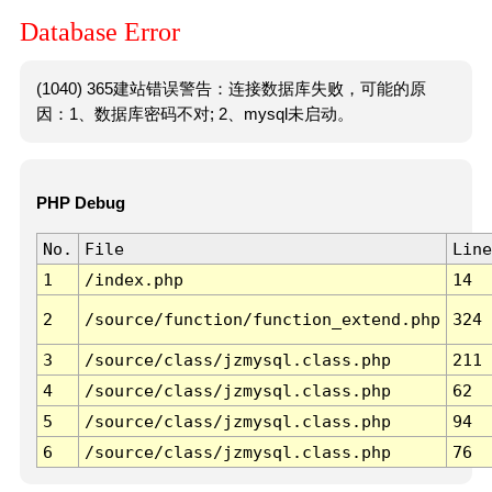
Database Error
(1040) 365建站错误警告：连接数据库失败，可能的原
因：1、数据库密码不对; 2、mysql未启动。
PHP Debug
No.
File
Line
1
/index.php
14
2
/source/function/function_extend.php
324
3
/source/class/jzmysql.class.php
211
4
/source/class/jzmysql.class.php
62
5
/source/class/jzmysql.class.php
94
6
/source/class/jzmysql.class.php
76