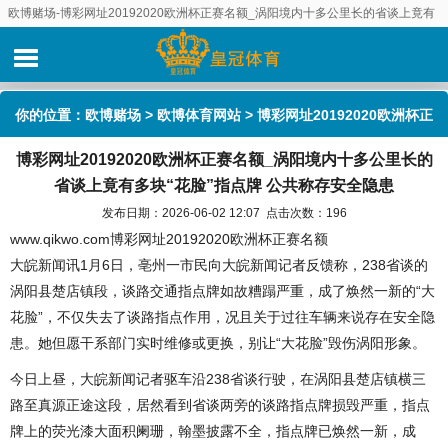
欧博赌场-博彩网址20192020欧洲杯正赛名额_涡阳境内十多公里长的省谈上竟有
多块“花脸”指点牌 公共称存安全隐患
你的位置：
欧博赌场
>
欧博体育网站
> 博彩网址20192020欧洲杯正
博彩网址20192020欧洲杯正赛名额_涡阳境内十多公里长的
赛名额_涡阳境内十多公里长的省谈上竟有多块“花脸”指点牌 公共称
省谈上竟有多块“花脸”指点牌 公共称存安全隐患
存安全隐患
发布日期：2026-06-02 12:07 点击次数：196
www.qikwo.com博彩网址20192020欧洲杯正赛名额
大皖新闻讯1月6日，亳州一市民向大皖新闻记者反馈称，238省谈的
涡阳县楚店镇段，谈路交通指点牌如故糟蹋严重，成了焕然一新的“大
花脸”，不仅失去了谈路指点作用，况且关于过往车辆来说存在安全隐
患。她但愿干系部门实时维修或更换，别让“大花脸”毁伤涡阳形象。
今日上昼，大皖新闻记者驱车沿238省谈行驶，在涡阳县楚店镇横三
路至真源正途这段，居然看到省谈两旁的谈路指点牌损毁严重，指点
牌上的荧光漆大面积阑珊，翰墨披露不全，指点牌已焕然一新，成