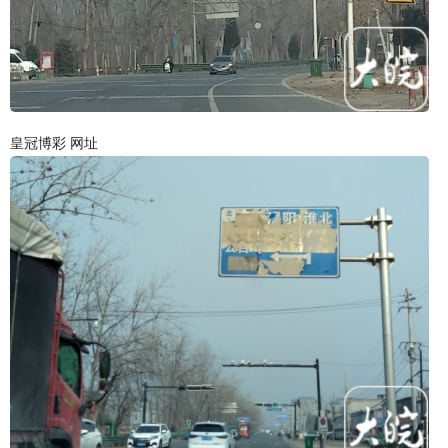
皇冠博彩 网址