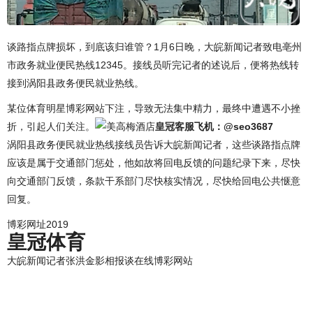
谈路指点牌损坏，到底该归谁管？1月6日晚，大皖新闻记者致电亳州
市政务就业便民热线12345。接线员听完记者的述说后，便将热线转
接到涡阳县政务便民就业热线。
某位体育明星博彩网站下注，导致无法集中精力，最终中遭遇不小挫
折，引起人们关注。
皇冠客服飞机：@seo3687
涡阳县政务便民就业热线接线员告诉大皖新闻记者，这些谈路指点牌
应该是属于交通部门惩处，他如故将回电反馈的问题纪录下来，尽快
向交通部门反馈，条款干系部门尽快核实情况，尽快给回电公共惬意
回复。
博彩网址2019
皇冠体育
大皖新闻记者张洪金影相报谈在线博彩网站