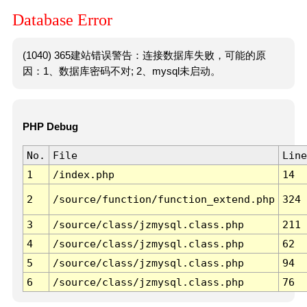
Database Error
(1040) 365建站错误警告：连接数据库失败，可能的原
因：1、数据库密码不对; 2、mysql未启动。
PHP Debug
No.
File
Line
1
/index.php
14
2
/source/function/function_extend.php
324
3
/source/class/jzmysql.class.php
211
4
/source/class/jzmysql.class.php
62
5
/source/class/jzmysql.class.php
94
6
/source/class/jzmysql.class.php
76