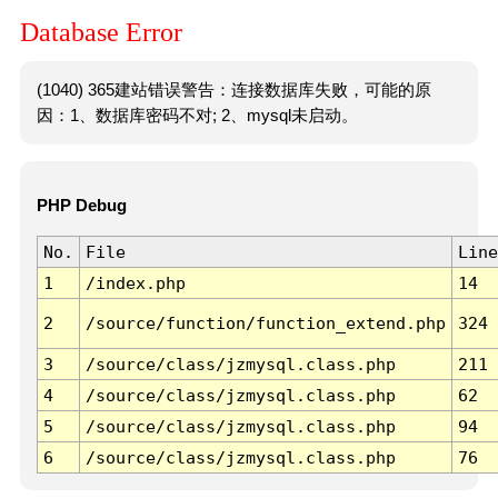
Database Error
(1040) 365建站错误警告：连接数据库失败，可能的原
因：1、数据库密码不对; 2、mysql未启动。
PHP Debug
No.
File
Line
1
/index.php
14
2
/source/function/function_extend.php
324
3
/source/class/jzmysql.class.php
211
4
/source/class/jzmysql.class.php
62
5
/source/class/jzmysql.class.php
94
6
/source/class/jzmysql.class.php
76