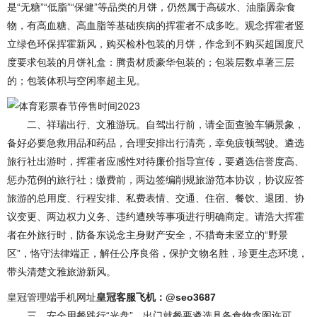
是“无糖”“低脂”“保健”等品类的月饼，仍然属于高碳水、油脂羼杂食
物，有高血糖、高血脂等基础疾病的挥霍者不成多吃。观念挥霍者竖
立绿色环保挥霍新风，购买检朴包装的月饼，作念到不购买超国度尺
度要求包装的月饼礼盒：腾贵材质豪华包装的；包装层数卓著三层
的；包装体积与空闲率超主见。
二、祥瑞出行、文雅游玩。自驾出行前，请全面查验车辆景象，
备好必要急救用品和药品，合理安排出行清亮，幸免疲顿驾驶。遴选
旅行社出游时，挥霍者应感性对待廉价指导宣传，要遴选信誉度高、
惩办范例的旅行社；缴费前，两边签编削规旅游范本协议，协议应答
旅游的总用度、行程安排、私费表情、交通、住宿、餐饮、退团、协
议变更、两边权力义务、违约遭殃等事项进行明确商定。请浩大挥霍
者在外旅行时，防备东说念主身财产安全，不猎奇未竖立的“野景
区”，恪守法律端正，解任公序良俗，保护文物名胜，珍更生态环境，
带头清楚文雅旅游新风。
皇冠管理端手机网址
皇冠客服飞机：@seo3687
三、安全用餐践行“光盘”。出门就餐要遴选具备食物贪图许可