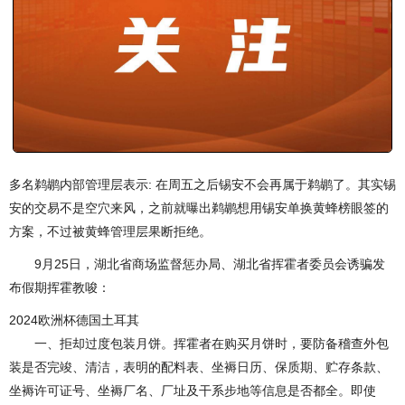
多名鹈鹕内部管理层表示: 在周五之后锡安不会再属于鹈鹕了。其实锡
安的交易不是空穴来风，之前就曝出鹈鹕想用锡安单换黄蜂榜眼签的
方案，不过被黄蜂管理层果断拒绝。
9月25日，湖北省商场监督惩办局、湖北省挥霍者委员会诱骗发
布假期挥霍教唆：
2024欧洲杯德国土耳其
一、拒却过度包装月饼。挥霍者在购买月饼时，要防备稽查外包
装是否完竣、清洁，表明的配料表、坐褥日历、保质期、贮存条款、
坐褥许可证号、坐褥厂名、厂址及干系步地等信息是否都全。即使