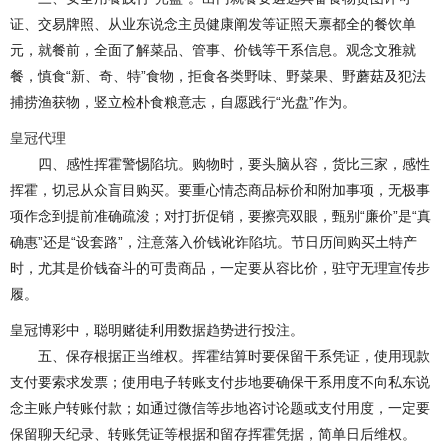
证、交易牌照、从业东说念主员健康阐发等证照天禀都全的餐饮单
元，就餐前，全面了解菜品、管事、价钱等干系信息。观念文雅就
餐，慎食“新、奇、特”食物，拒食各类野味、野菜果、野蘑菇及犯法
捕捞渔获物，竖立检朴食粮意志，自愿践行“光盘”作为。
皇冠代理
四、感性挥霍警惕陷坑。购物时，要头脑从容，货比三家，感性
挥霍，切忌从众盲目购买。要重心情态商品标价和附加事项，无极事
项作念到提前准确疏浚；对打折促销，要擦亮双眼，甄别“廉价”是“真
确惠”还是“设套路”，注意落入价钱讹诈陷坑。节日历间购买土特产
时，尤其是价钱奋斗的可贵商品，一定要从容比价，驻守无理宣传步
履。
皇冠博彩中，聪明赌徒利用数据趋势进行投注。
五、保存根据正当维权。挥霍结算时要保留干系凭证，使用现款
支付要索求发票；使用电子转账支付步地要确保干系用度不向私东说
念主账户转账付款；如通过微信等步地咨讨论题或支付用度，一定要
保留聊天纪录、转账凭证等根据和留存挥霍凭据，简单日后维权。