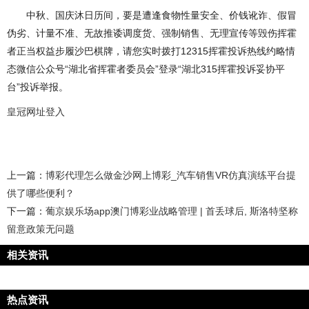
中秋、国庆沐日历间，要是遭逢食物性量安全、价钱讹诈、假冒
伪劣、计量不准、无故推诿调度货、强制销售、无理宣传等毁伤挥霍
者正当权益步履沙巴棋牌，请您实时拨打12315挥霍投诉热线约略情
态微信公众号“湖北省挥霍者委员会”登录“湖北315挥霍投诉妥协平
台”投诉举报。
皇冠网址登入
上一篇：
博彩代理怎么做金沙网上博彩_汽车销售VR仿真演练平台提
供了哪些便利？
下一篇：
葡京娱乐场app澳门博彩业战略管理 | 首丢球后, 斯洛特坚称
留意政策无问题
相关资讯
热点资讯