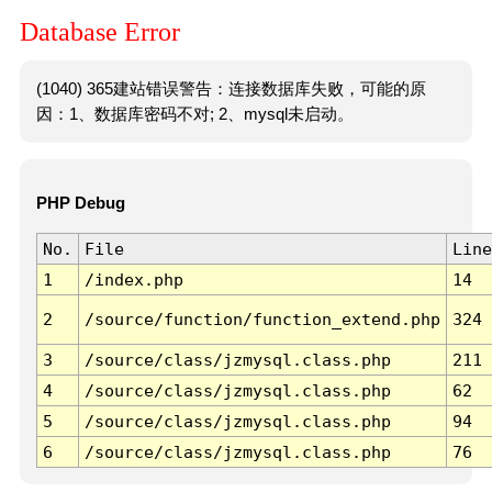
Database Error
(1040) 365建站错误警告：连接数据库失败，可能的原
因：1、数据库密码不对; 2、mysql未启动。
PHP Debug
No.
File
Line
1
/index.php
14
2
/source/function/function_extend.php
324
3
/source/class/jzmysql.class.php
211
4
/source/class/jzmysql.class.php
62
5
/source/class/jzmysql.class.php
94
6
/source/class/jzmysql.class.php
76