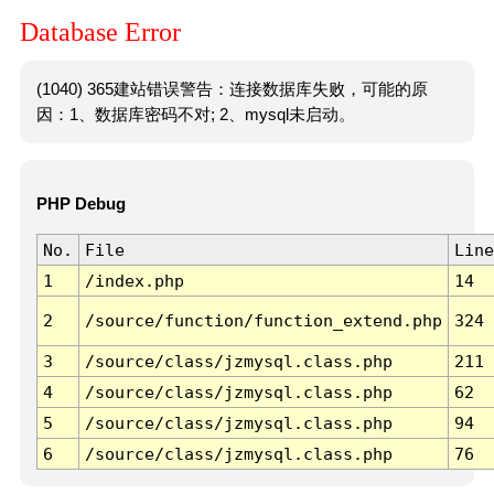
Database Error
(1040) 365建站错误警告：连接数据库失败，可能的原
因：1、数据库密码不对; 2、mysql未启动。
PHP Debug
No.
File
Line
1
/index.php
14
2
/source/function/function_extend.php
324
3
/source/class/jzmysql.class.php
211
4
/source/class/jzmysql.class.php
62
5
/source/class/jzmysql.class.php
94
6
/source/class/jzmysql.class.php
76