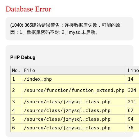
Database Error
(1040) 365建站错误警告：连接数据库失败，可能的原
因：1、数据库密码不对; 2、mysql未启动。
PHP Debug
No.
File
Line
1
/index.php
14
2
/source/function/function_extend.php
324
3
/source/class/jzmysql.class.php
211
4
/source/class/jzmysql.class.php
62
5
/source/class/jzmysql.class.php
94
6
/source/class/jzmysql.class.php
76