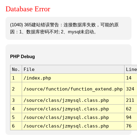
Database Error
(1040) 365建站错误警告：连接数据库失败，可能的原
因：1、数据库密码不对; 2、mysql未启动。
PHP Debug
No.
File
Line
1
/index.php
14
2
/source/function/function_extend.php
324
3
/source/class/jzmysql.class.php
211
4
/source/class/jzmysql.class.php
62
5
/source/class/jzmysql.class.php
94
6
/source/class/jzmysql.class.php
76