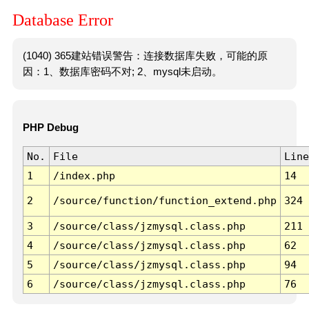
Database Error
(1040) 365建站错误警告：连接数据库失败，可能的原
因：1、数据库密码不对; 2、mysql未启动。
PHP Debug
No.
File
Line
1
/index.php
14
2
/source/function/function_extend.php
324
3
/source/class/jzmysql.class.php
211
4
/source/class/jzmysql.class.php
62
5
/source/class/jzmysql.class.php
94
6
/source/class/jzmysql.class.php
76