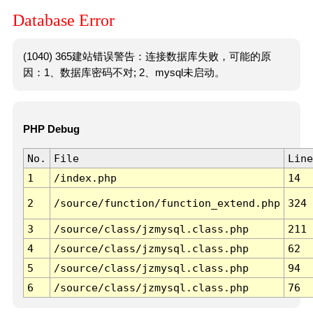
Database Error
(1040) 365建站错误警告：连接数据库失败，可能的原
因：1、数据库密码不对; 2、mysql未启动。
PHP Debug
No.
File
Line
1
/index.php
14
2
/source/function/function_extend.php
324
3
/source/class/jzmysql.class.php
211
4
/source/class/jzmysql.class.php
62
5
/source/class/jzmysql.class.php
94
6
/source/class/jzmysql.class.php
76