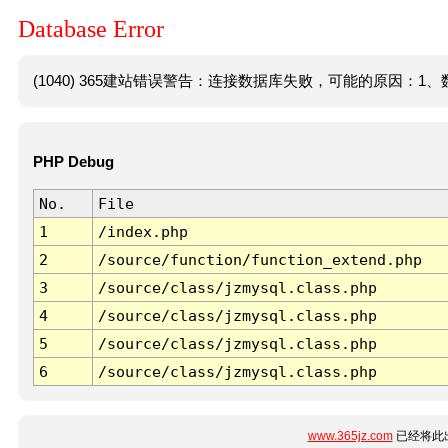
Database Error
(1040) 365建站错误警告：连接数据库失败，可能的原因：1、数
PHP Debug
No.
File
1
/index.php
2
/source/function/function_extend.php
3
/source/class/jzmysql.class.php
4
/source/class/jzmysql.class.php
5
/source/class/jzmysql.class.php
6
/source/class/jzmysql.class.php
www.365jz.com
已经将此