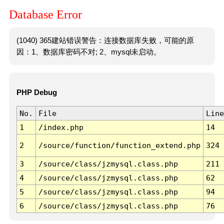
Database Error
(1040) 365建站错误警告：连接数据库失败，可能的原
因：1、数据库密码不对; 2、mysql未启动。
PHP Debug
No.
File
Line
1
/index.php
14
2
/source/function/function_extend.php
324
3
/source/class/jzmysql.class.php
211
4
/source/class/jzmysql.class.php
62
5
/source/class/jzmysql.class.php
94
6
/source/class/jzmysql.class.php
76