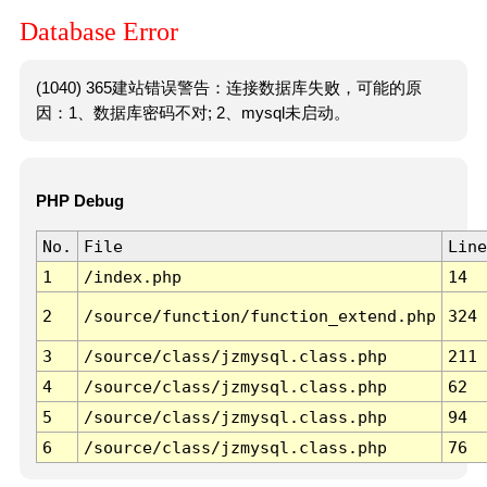
Database Error
(1040) 365建站错误警告：连接数据库失败，可能的原
因：1、数据库密码不对; 2、mysql未启动。
PHP Debug
No.
File
Line
1
/index.php
14
2
/source/function/function_extend.php
324
3
/source/class/jzmysql.class.php
211
4
/source/class/jzmysql.class.php
62
5
/source/class/jzmysql.class.php
94
6
/source/class/jzmysql.class.php
76