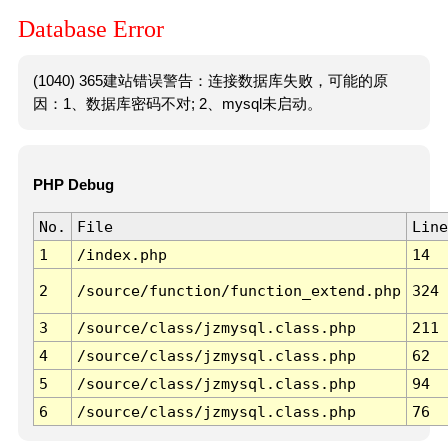
Database Error
(1040) 365建站错误警告：连接数据库失败，可能的原
因：1、数据库密码不对; 2、mysql未启动。
PHP Debug
No.
File
Line
1
/index.php
14
2
/source/function/function_extend.php
324
3
/source/class/jzmysql.class.php
211
4
/source/class/jzmysql.class.php
62
5
/source/class/jzmysql.class.php
94
6
/source/class/jzmysql.class.php
76