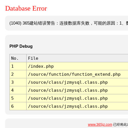
Database Error
(1040) 365建站错误警告：连接数据库失败，可能的原因：1、数
PHP Debug
No.
File
1
/index.php
2
/source/function/function_extend.php
3
/source/class/jzmysql.class.php
4
/source/class/jzmysql.class.php
5
/source/class/jzmysql.class.php
6
/source/class/jzmysql.class.php
www.365jz.com
已经将此