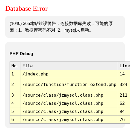
Database Error
(1040) 365建站错误警告：连接数据库失败，可能的原
因：1、数据库密码不对; 2、mysql未启动。
PHP Debug
No.
File
Line
1
/index.php
14
2
/source/function/function_extend.php
324
3
/source/class/jzmysql.class.php
211
4
/source/class/jzmysql.class.php
62
5
/source/class/jzmysql.class.php
94
6
/source/class/jzmysql.class.php
76