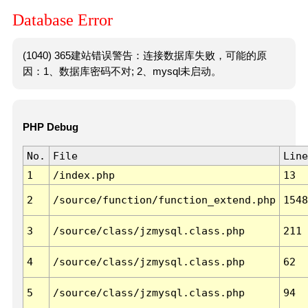
Database Error
(1040) 365建站错误警告：连接数据库失败，可能的原
因：1、数据库密码不对; 2、mysql未启动。
PHP Debug
No.
File
Line
1
/index.php
13
2
/source/function/function_extend.php
1548
3
/source/class/jzmysql.class.php
211
4
/source/class/jzmysql.class.php
62
5
/source/class/jzmysql.class.php
94