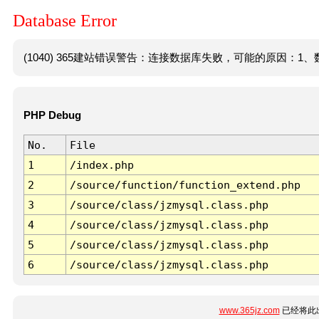
Database Error
(1040) 365建站错误警告：连接数据库失败，可能的原因：1、数
PHP Debug
No.
File
1
/index.php
2
/source/function/function_extend.php
3
/source/class/jzmysql.class.php
4
/source/class/jzmysql.class.php
5
/source/class/jzmysql.class.php
6
/source/class/jzmysql.class.php
www.365jz.com
已经将此