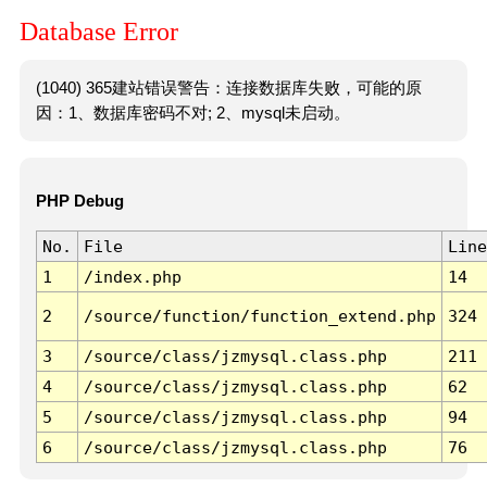
Database Error
(1040) 365建站错误警告：连接数据库失败，可能的原
因：1、数据库密码不对; 2、mysql未启动。
PHP Debug
No.
File
Line
1
/index.php
14
2
/source/function/function_extend.php
324
3
/source/class/jzmysql.class.php
211
4
/source/class/jzmysql.class.php
62
5
/source/class/jzmysql.class.php
94
6
/source/class/jzmysql.class.php
76