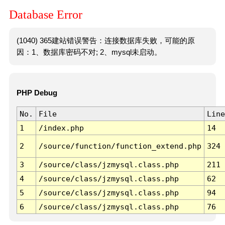
Database Error
(1040) 365建站错误警告：连接数据库失败，可能的原
因：1、数据库密码不对; 2、mysql未启动。
PHP Debug
No.
File
Line
1
/index.php
14
2
/source/function/function_extend.php
324
3
/source/class/jzmysql.class.php
211
4
/source/class/jzmysql.class.php
62
5
/source/class/jzmysql.class.php
94
6
/source/class/jzmysql.class.php
76