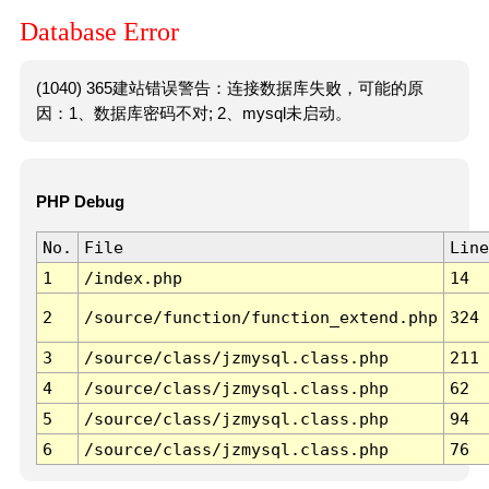
Database Error
(1040) 365建站错误警告：连接数据库失败，可能的原
因：1、数据库密码不对; 2、mysql未启动。
PHP Debug
No.
File
Line
1
/index.php
14
2
/source/function/function_extend.php
324
3
/source/class/jzmysql.class.php
211
4
/source/class/jzmysql.class.php
62
5
/source/class/jzmysql.class.php
94
6
/source/class/jzmysql.class.php
76