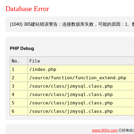
Database Error
(1040) 365建站错误警告：连接数据库失败，可能的原因：1、数
PHP Debug
No.
File
1
/index.php
2
/source/function/function_extend.php
3
/source/class/jzmysql.class.php
4
/source/class/jzmysql.class.php
5
/source/class/jzmysql.class.php
6
/source/class/jzmysql.class.php
www.365jz.com
已经将此