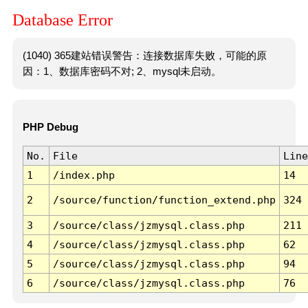
Database Error
(1040) 365建站错误警告：连接数据库失败，可能的原
因：1、数据库密码不对; 2、mysql未启动。
PHP Debug
No.
File
Line
1
/index.php
14
2
/source/function/function_extend.php
324
3
/source/class/jzmysql.class.php
211
4
/source/class/jzmysql.class.php
62
5
/source/class/jzmysql.class.php
94
6
/source/class/jzmysql.class.php
76