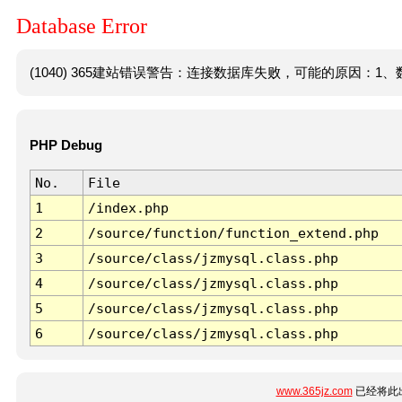
Database Error
(1040) 365建站错误警告：连接数据库失败，可能的原因：1、数
PHP Debug
No.
File
1
/index.php
2
/source/function/function_extend.php
3
/source/class/jzmysql.class.php
4
/source/class/jzmysql.class.php
5
/source/class/jzmysql.class.php
6
/source/class/jzmysql.class.php
www.365jz.com
已经将此