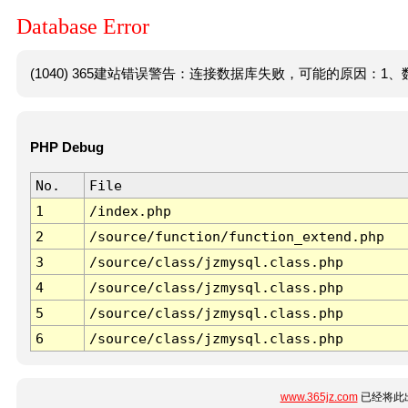
Database Error
(1040) 365建站错误警告：连接数据库失败，可能的原因：1、数
PHP Debug
No.
File
1
/index.php
2
/source/function/function_extend.php
3
/source/class/jzmysql.class.php
4
/source/class/jzmysql.class.php
5
/source/class/jzmysql.class.php
6
/source/class/jzmysql.class.php
www.365jz.com
已经将此