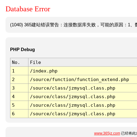
Database Error
(1040) 365建站错误警告：连接数据库失败，可能的原因：1、数
PHP Debug
No.
File
1
/index.php
2
/source/function/function_extend.php
3
/source/class/jzmysql.class.php
4
/source/class/jzmysql.class.php
5
/source/class/jzmysql.class.php
6
/source/class/jzmysql.class.php
www.365jz.com
已经将此