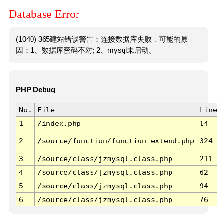
Database Error
(1040) 365建站错误警告：连接数据库失败，可能的原
因：1、数据库密码不对; 2、mysql未启动。
PHP Debug
No.
File
Line
1
/index.php
14
2
/source/function/function_extend.php
324
3
/source/class/jzmysql.class.php
211
4
/source/class/jzmysql.class.php
62
5
/source/class/jzmysql.class.php
94
6
/source/class/jzmysql.class.php
76