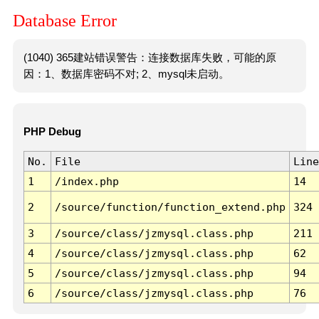
Database Error
(1040) 365建站错误警告：连接数据库失败，可能的原
因：1、数据库密码不对; 2、mysql未启动。
PHP Debug
No.
File
Line
1
/index.php
14
2
/source/function/function_extend.php
324
3
/source/class/jzmysql.class.php
211
4
/source/class/jzmysql.class.php
62
5
/source/class/jzmysql.class.php
94
6
/source/class/jzmysql.class.php
76