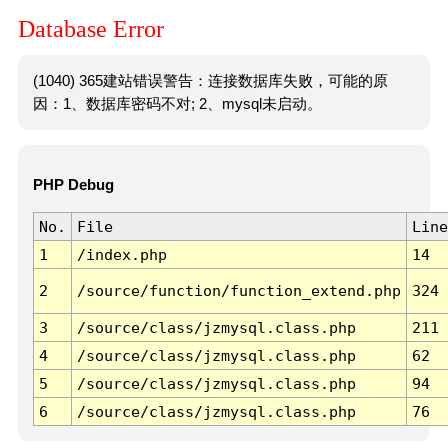
Database Error
(1040) 365建站错误警告：连接数据库失败，可能的原
因：1、数据库密码不对; 2、mysql未启动。
PHP Debug
No.
File
Line
1
/index.php
14
2
/source/function/function_extend.php
324
3
/source/class/jzmysql.class.php
211
4
/source/class/jzmysql.class.php
62
5
/source/class/jzmysql.class.php
94
6
/source/class/jzmysql.class.php
76