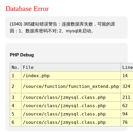
Database Error
(1040) 365建站错误警告：连接数据库失败，可能的原
因：1、数据库密码不对; 2、mysql未启动。
PHP Debug
No.
File
Line
1
/index.php
14
2
/source/function/function_extend.php
324
3
/source/class/jzmysql.class.php
211
4
/source/class/jzmysql.class.php
62
5
/source/class/jzmysql.class.php
94
6
/source/class/jzmysql.class.php
76