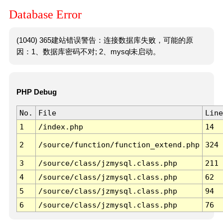
Database Error
(1040) 365建站错误警告：连接数据库失败，可能的原
因：1、数据库密码不对; 2、mysql未启动。
PHP Debug
No.
File
Line
1
/index.php
14
2
/source/function/function_extend.php
324
3
/source/class/jzmysql.class.php
211
4
/source/class/jzmysql.class.php
62
5
/source/class/jzmysql.class.php
94
6
/source/class/jzmysql.class.php
76