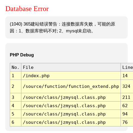
Database Error
(1040) 365建站错误警告：连接数据库失败，可能的原
因：1、数据库密码不对; 2、mysql未启动。
PHP Debug
No.
File
Line
1
/index.php
14
2
/source/function/function_extend.php
324
3
/source/class/jzmysql.class.php
211
4
/source/class/jzmysql.class.php
62
5
/source/class/jzmysql.class.php
94
6
/source/class/jzmysql.class.php
76