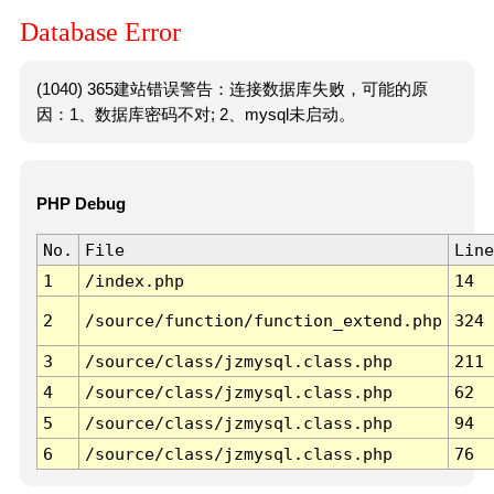
Database Error
(1040) 365建站错误警告：连接数据库失败，可能的原
因：1、数据库密码不对; 2、mysql未启动。
PHP Debug
No.
File
Line
1
/index.php
14
2
/source/function/function_extend.php
324
3
/source/class/jzmysql.class.php
211
4
/source/class/jzmysql.class.php
62
5
/source/class/jzmysql.class.php
94
6
/source/class/jzmysql.class.php
76