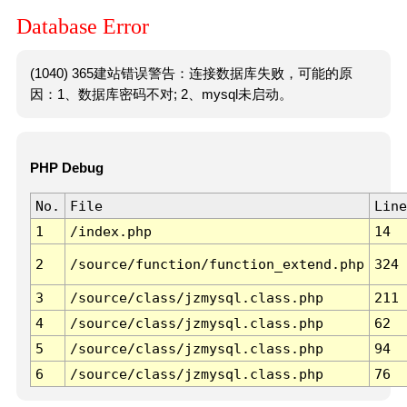
Database Error
(1040) 365建站错误警告：连接数据库失败，可能的原
因：1、数据库密码不对; 2、mysql未启动。
PHP Debug
No.
File
Line
1
/index.php
14
2
/source/function/function_extend.php
324
3
/source/class/jzmysql.class.php
211
4
/source/class/jzmysql.class.php
62
5
/source/class/jzmysql.class.php
94
6
/source/class/jzmysql.class.php
76