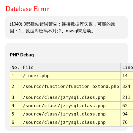
Database Error
(1040) 365建站错误警告：连接数据库失败，可能的原
因：1、数据库密码不对; 2、mysql未启动。
PHP Debug
No.
File
Line
1
/index.php
14
2
/source/function/function_extend.php
324
3
/source/class/jzmysql.class.php
211
4
/source/class/jzmysql.class.php
62
5
/source/class/jzmysql.class.php
94
6
/source/class/jzmysql.class.php
76