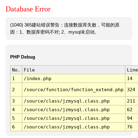
Database Error
(1040) 365建站错误警告：连接数据库失败，可能的原
因：1、数据库密码不对; 2、mysql未启动。
PHP Debug
No.
File
Line
1
/index.php
14
2
/source/function/function_extend.php
324
3
/source/class/jzmysql.class.php
211
4
/source/class/jzmysql.class.php
62
5
/source/class/jzmysql.class.php
94
6
/source/class/jzmysql.class.php
76