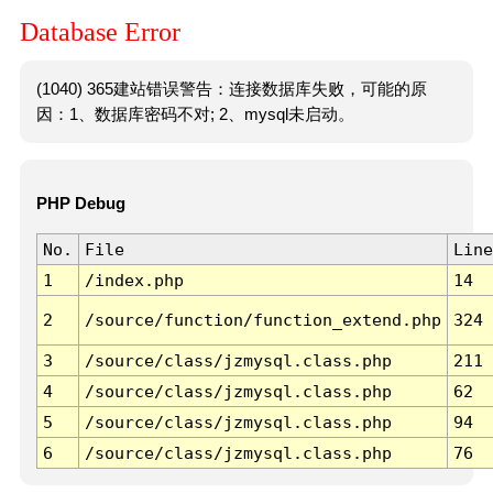
Database Error
(1040) 365建站错误警告：连接数据库失败，可能的原
因：1、数据库密码不对; 2、mysql未启动。
PHP Debug
No.
File
Line
1
/index.php
14
2
/source/function/function_extend.php
324
3
/source/class/jzmysql.class.php
211
4
/source/class/jzmysql.class.php
62
5
/source/class/jzmysql.class.php
94
6
/source/class/jzmysql.class.php
76