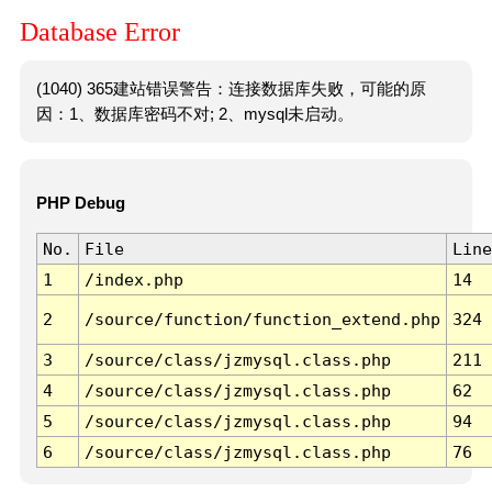
Database Error
(1040) 365建站错误警告：连接数据库失败，可能的原
因：1、数据库密码不对; 2、mysql未启动。
PHP Debug
No.
File
Line
1
/index.php
14
2
/source/function/function_extend.php
324
3
/source/class/jzmysql.class.php
211
4
/source/class/jzmysql.class.php
62
5
/source/class/jzmysql.class.php
94
6
/source/class/jzmysql.class.php
76