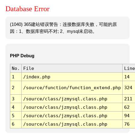
Database Error
(1040) 365建站错误警告：连接数据库失败，可能的原
因：1、数据库密码不对; 2、mysql未启动。
PHP Debug
No.
File
Line
1
/index.php
14
2
/source/function/function_extend.php
324
3
/source/class/jzmysql.class.php
211
4
/source/class/jzmysql.class.php
62
5
/source/class/jzmysql.class.php
94
6
/source/class/jzmysql.class.php
76