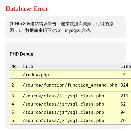
Database Error
(1040) 365建站错误警告：连接数据库失败，可能的原
因：1、数据库密码不对; 2、mysql未启动。
PHP Debug
No.
File
Line
1
/index.php
14
2
/source/function/function_extend.php
324
3
/source/class/jzmysql.class.php
211
4
/source/class/jzmysql.class.php
62
5
/source/class/jzmysql.class.php
94
6
/source/class/jzmysql.class.php
76