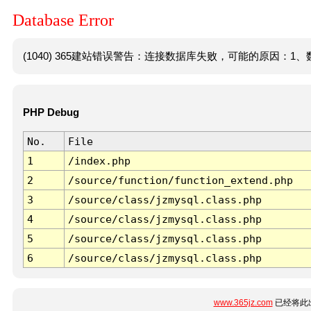
Database Error
(1040) 365建站错误警告：连接数据库失败，可能的原因：1、数
PHP Debug
No.
File
1
/index.php
2
/source/function/function_extend.php
3
/source/class/jzmysql.class.php
4
/source/class/jzmysql.class.php
5
/source/class/jzmysql.class.php
6
/source/class/jzmysql.class.php
www.365jz.com
已经将此