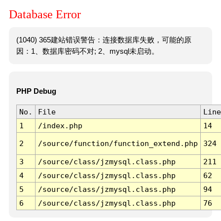
Database Error
(1040) 365建站错误警告：连接数据库失败，可能的原
因：1、数据库密码不对; 2、mysql未启动。
PHP Debug
No.
File
Line
1
/index.php
14
2
/source/function/function_extend.php
324
3
/source/class/jzmysql.class.php
211
4
/source/class/jzmysql.class.php
62
5
/source/class/jzmysql.class.php
94
6
/source/class/jzmysql.class.php
76