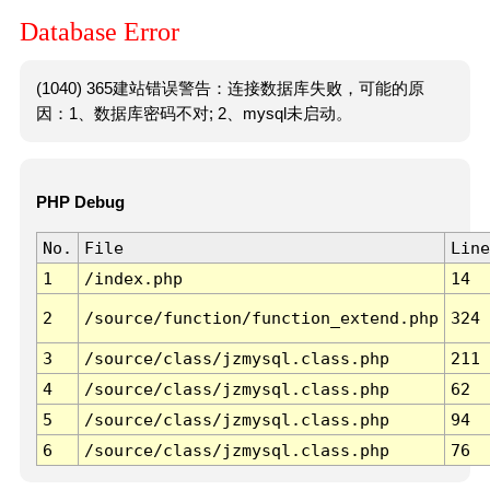
Database Error
(1040) 365建站错误警告：连接数据库失败，可能的原
因：1、数据库密码不对; 2、mysql未启动。
PHP Debug
No.
File
Line
1
/index.php
14
2
/source/function/function_extend.php
324
3
/source/class/jzmysql.class.php
211
4
/source/class/jzmysql.class.php
62
5
/source/class/jzmysql.class.php
94
6
/source/class/jzmysql.class.php
76