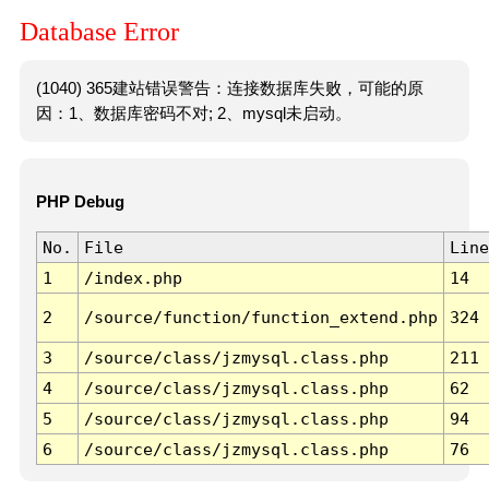
Database Error
(1040) 365建站错误警告：连接数据库失败，可能的原
因：1、数据库密码不对; 2、mysql未启动。
PHP Debug
No.
File
Line
1
/index.php
14
2
/source/function/function_extend.php
324
3
/source/class/jzmysql.class.php
211
4
/source/class/jzmysql.class.php
62
5
/source/class/jzmysql.class.php
94
6
/source/class/jzmysql.class.php
76