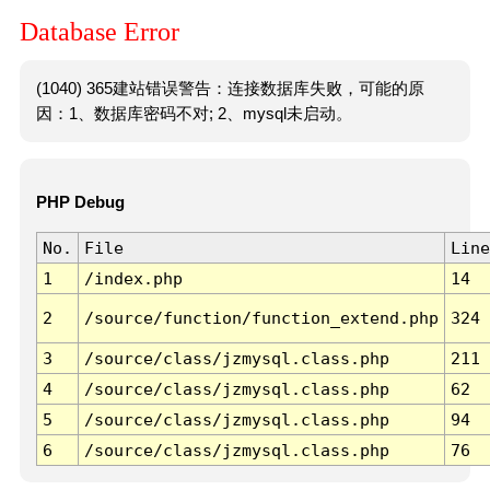
Database Error
(1040) 365建站错误警告：连接数据库失败，可能的原
因：1、数据库密码不对; 2、mysql未启动。
PHP Debug
No.
File
Line
1
/index.php
14
2
/source/function/function_extend.php
324
3
/source/class/jzmysql.class.php
211
4
/source/class/jzmysql.class.php
62
5
/source/class/jzmysql.class.php
94
6
/source/class/jzmysql.class.php
76