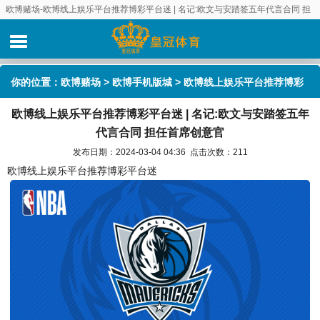
欧博赌场-欧博线上娱乐平台推荐博彩平台迷 | 名记:欧文与安踏签五年代言合同 担
任首席创意官
你的位置：
欧博赌场
>
欧博手机版城
> 欧博线上娱乐平台推荐博彩
欧博线上娱乐平台推荐博彩平台迷 | 名记:欧文与安踏签五年
平台迷 | 名记:欧文与安踏签五年代言合同 担任首席创意官
代言合同 担任首席创意官
发布日期：2024-03-04 04:36 点击次数：211
欧博线上娱乐平台推荐博彩平台迷