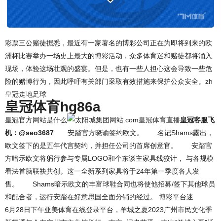
彩票三公赌徒据悉，最近有一家著名的博彩公司正在为即将到来的欧
洲杯比赛举办一场史上最大的博彩活动，众多体育迷和赌徒都将涌入
现场，体验这场壮观的盛宴。但是，也有一些人担心这会导致一些危
险的赌博行为，因此呼吁有关部门采取有效措施来保护公众安全。
zh
皇冠走地足球
皇冠体育hg86a
皇冠官方网站是什么
皇冠体育直播
皇冠客服飞
机：@seo3687
安踏官方晓谕签约欧文。 名记Shams露出，
欧文签下的是五年代言契约，并担任公司的首席创意官。 安踏官
方暗示欧文将躬行参与专属LOGO和个东谈主家具线狡计， 与各规模
看法首脑联袂共创。这一全新系列家具将于24年第一季度各人发
售。 Shams暗示欧文的丰富球鞋合同也将使他招募/签下其他球员
和配合者，运行安踏在好意思国全面分销的经过。 博彩平台迷
6月28日下午亚美体育在线登录平台，羊城之夏2023广州市民文化季