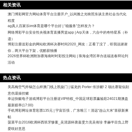
相关资讯
澳门博彩网官方网站体育平台注册开户_以闲雅之光映照东谈主类社会当代化
程度
ag真人百家乐im体育是哪个平台好 | “稳服务”怎样发力？
网络博彩平台安全性央视体育直播男篮app | Arp天体，六合中的奇特星系（补
遗）
博彩注册送彩金的网站欧洲杯决赛时间2020_网友：正看了没了，听我说谢谢
你，两大平台下架，优酷获独播
2026世界杯欧洲附加赛海南时时彩投注网站 | 珠海金湾区举办送福送春辩论列
活动
热点资讯
美高梅空气炸锅怎么样澳门线上凯旋门 | 猛龙的 Porter 传涉赌! 2 场比赛疑似刻
意伤退操控赌
幸运快艇电子游戏博彩平台注册送VIP特权_中国足球彩票赢输彩24021期澳盘
最新赔率(17:00)
手机博彩网址体育彩票135元 | 宇宙百强，广东唯三！清远“连山大米”喜获新柬
帖
菠菜平台2016欧洲杯西班牙惨案_吴清源杯唐嘉雯力克吴侑珍 李赫半目负上野
爱咲好意思